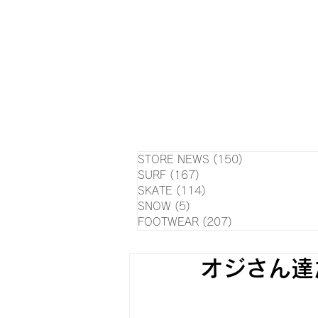
HOME
NEWS
EVE
SU
STORE NEWS
(150)
150 posts
SURF
(167)
167 posts
SKATE
(114)
114 posts
SNOW
(5)
5 posts
FOOTWEAR
(207)
207 posts
オジさん達