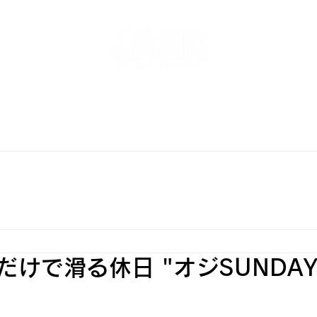
NT
SKATEPARK & SCHOOL
FREE AND WAVE Surf
RFBOARD RENTAL
STORE
INFO
ONLINE S
だけで滑る休日 "オジSUNDAY