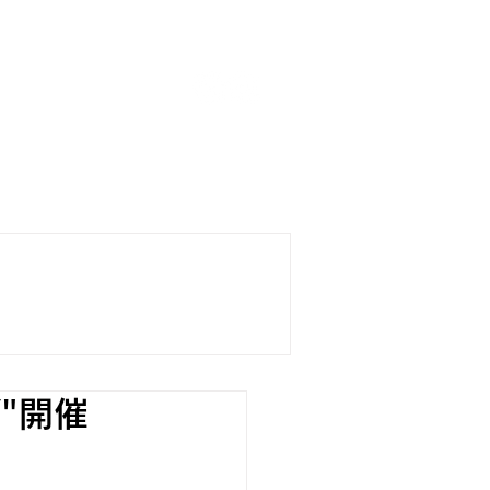
boards
SURFING SCHOOL
TORE
"開催