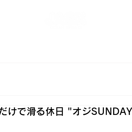
NT
SKATEPARK & SCHOOL
FREE AND WAVE Surf
RFBOARD RENTAL
STORE
INFO
ONLINE S
だけで滑る休日 "オジSUNDAY