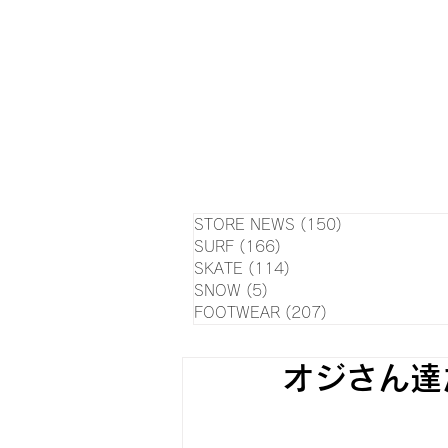
HOME
NEWS
EVE
SU
STORE NEWS
(150)
150 posts
SURF
(166)
166 posts
SKATE
(114)
114 posts
SNOW
(5)
5 posts
FOOTWEAR
(207)
207 posts
オジさん達