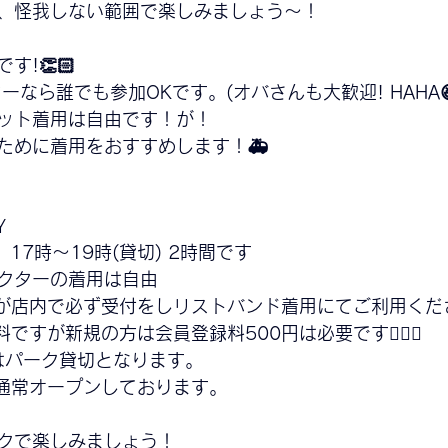
、怪我しない範囲で楽しみましょう〜！
!👏🏻
ーなら誰でも参加OKです。(オバさんも大歓迎! HAHA
ット着用は自由です！が！
ために着用をおすすめします！🚑
 
　17時〜19時(貸切) 2時間です
クターの着用は自由
が店内で必ず受付をしリストバンド着用にてご利用くだ
すが新規の方は会員登録料500円は必要です🙇🏻‍♂️
ではパーク貸切となります。
は通常オープンしております。
クで楽しみましょう！