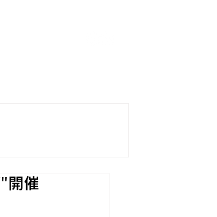
boards
SURFING SCHOOL
TORE
"開催