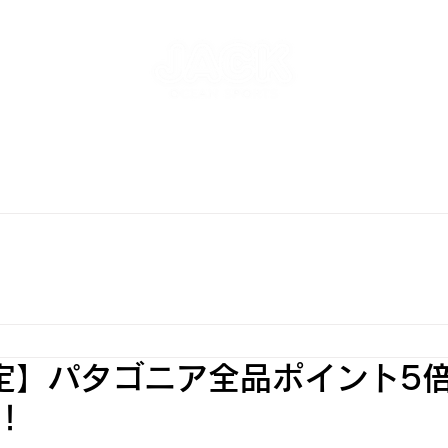
NT
SKATEPARK & SCHOOL
FREE AND WAVE Surf
RFBOARD RENTAL
STORE
INFO
ONLINE S
定】パタゴニア全品ポイント5
！