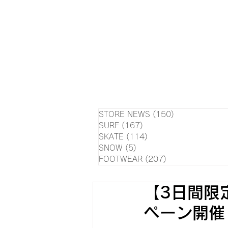
HOME
NEWS
EVE
SU
STORE NEWS
(150)
150 posts
SURF
(167)
167 posts
SKATE
(114)
114 posts
SNOW
(5)
5 posts
FOOTWEAR
(207)
207 posts
【3日間限
ペーン開催