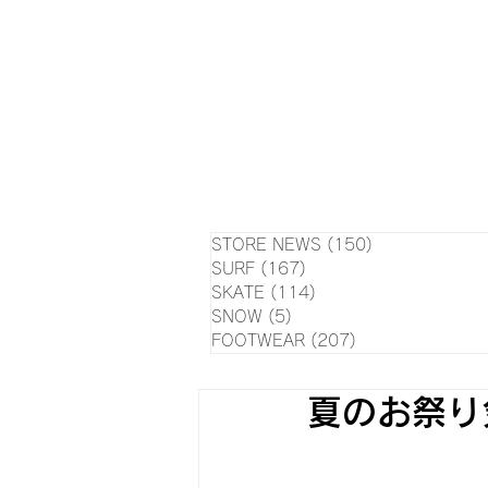
HOME
NEWS
EVE
SU
STORE NEWS
(150)
150 posts
SURF
(167)
167 posts
SKATE
(114)
114 posts
SNOW
(5)
5 posts
FOOTWEAR
(207)
207 posts
夏のお祭り