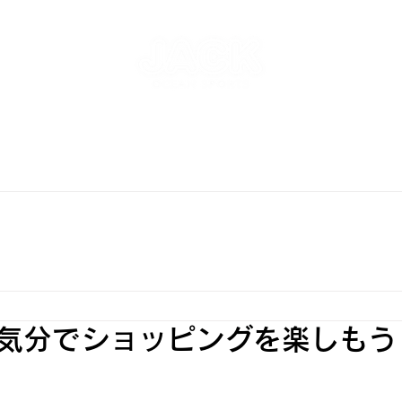
NT
SKATEPARK & SCHOOL
FREE AND WAVE Surf
RFBOARD RENTAL
STORE
INFO
ONLINE S
気分でショッピングを楽しもう