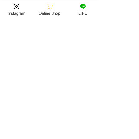
ご不明な点は店舗スタッフまでお気軽にお問
い合わせください。
Instagram
Online Shop
LINE
SURF
STORE NEWS
(150)
150 posts