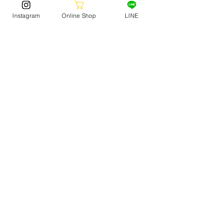
際にぜひご応募ください！
Instagram
Online Shop
LINE
沢山のご応募お待ちしております！
SKATE
STORE NEWS
(150)
150 posts