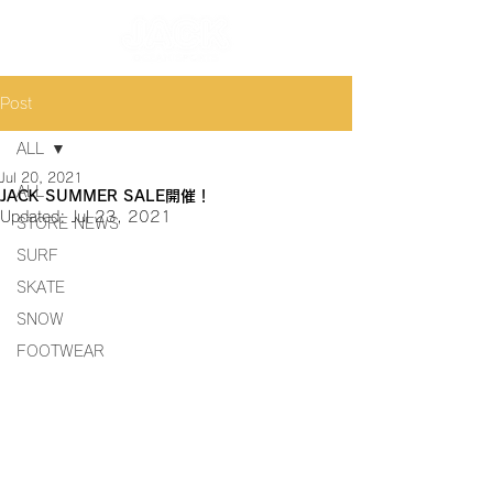
Post
ALL
Jul 20, 2021
ALL
JACK SUMMER SALE開催！
Updated:
Jul 23, 2021
STORE NEWS
SURF
SKATE
SNOW
FOOTWEAR