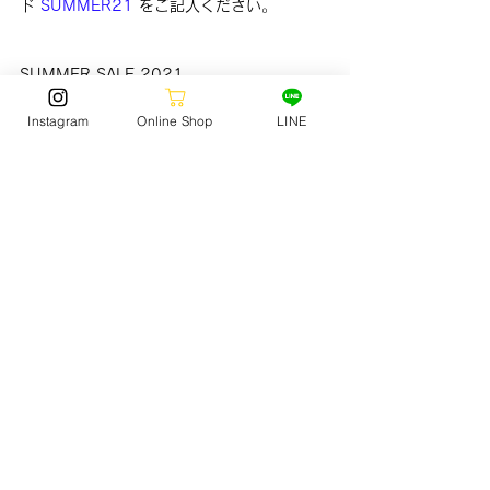
ド 
SUMMER21 
をご記入ください
。
SUMMER SALE 2021
ジャックオーシャンスポーツ静波店
Instagram
Online Shop
LINE
ジャックボードヤード静波店
オンラインストア
JACK OCEAN SPORTS  > 
STORE NEWS