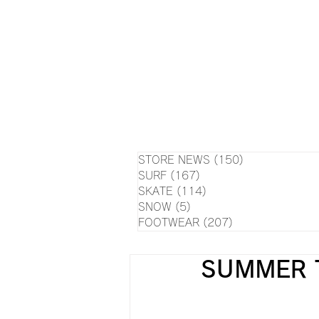
HOME
NEWS
EVE
SU
STORE NEWS
(150)
150 posts
SURF
(167)
167 posts
SKATE
(114)
114 posts
SNOW
(5)
5 posts
FOOTWEAR
(207)
207 posts
SUMMER 