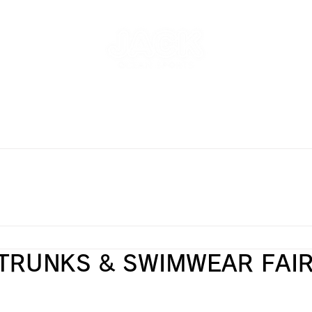
NT
SKATEPARK & SCHOOL
FREE AND WAVE Surf
RFBOARD RENTAL
STORE
INFO
ONLINE S
TRUNKS & SWIMWEAR FAI