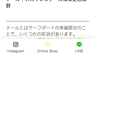
群
テールとはサーフボードの末端部分のこ
とで、いくつかの形状があります。
そのなかでも、
初心者におすすめなテー
ルの形状はスカッシュテール
です。
Instagram
Online Shop
LINE
スカッシュテールには、
不規則なコンデ
ィションでもコントロールしやすい、浮
力が増すため早く立ちやすく漕ぎやす
い
、という特徴があります。また、スカ
ッシュテールのなかでもスカッシュ・ス
クエア・ラウンドスカッシュといった種
類に分かれています。
スワローテール・ラウンド・ラウンドピ
ンテールなど、スカッシュテール以外は
中級～上級者向けの形状です。軽快な動
きが可能で、大きな波に乗りやすいとい