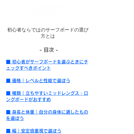
初心者ならではのサーフボードの選び
方とは
- 目次 -
■
初心者がサーフボードを選ぶときにチ
ェックすべきポイント
■
価格｜レベルと性能で選ぼう
■
種類｜立ちやすいミッドレングス・ロ
ングボードがおすすめ
■
身長と体重｜自分の身体に適したもの
を選ぼう
■ 幅｜安定感重視で選ぼう